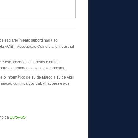
 de esclarecimento subordinada ao
la ACIB – Associação Comercial e Industrial
ar e esclarecer as empresas e outras
obre a actividade social das empresas.
eio informático de 16 de Março a 15 de Abril
formação contínua dos trabalhadores e aos
lho da
EuroPGS
.