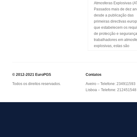
Atmosferas Explosivas (A
Passados mais de dez an
desde a publicação das
primeiras directivas europ
que estabelecem os requi
de protecção e seguranç
trabalhadores em atmosf
explosivas, estas são
negligenciadas por
desconhecimento, ausênc
medidas organizativas aj
ou por dificuldade de
© 2012-2021 EuroPGS
Contatos
implementação de medid
técnicas adequadas aos r
Todos os direitos reservados.
Aveiro – Telefone: 234911593
existentes. O […]
Lisboa – Telefone: 212451548