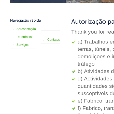
Apresentação
Thank you for read
Referências
Contatos
a) Trabalhos 
Serviços
terras, túneis
demolições e i
tráfego
b) Atividades d
d) Actividade
quantidades si
susceptíveis d
e) Fabrico, tra
f) Fabrico, tra