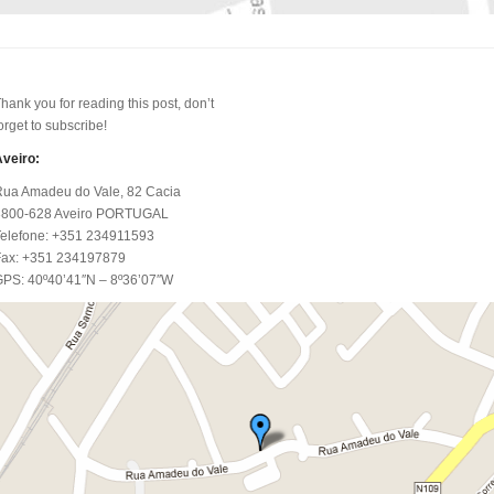
hank you for reading this post, don’t
orget to subscribe!
veiro:
Rua Amadeu do Vale, 82 Cacia
3800-628 Aveiro PORTUGAL
Telefone: +351 234911593
Fax: +351 234197879
GPS: 40º40’41″N – 8º36’07″W