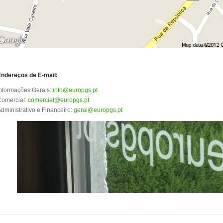
Endereços de E-mail:
nformações Gerais:
info@europgs.pt
Comercial:
comercial@europgs.pt
dministrativo e Financeiro:
geral@europgs.pt