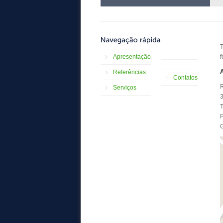
T
Apresentação
f
A
Referências
Contatos
Serviços