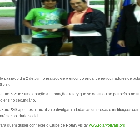
o passado dia 2 de Junho realizou-se o encontro anual de patrocinadores de bol
livais.
 EuroPGS fez uma doação à Fundação Rotary que se destinou ao patrocínio de u
o ensino secundário.
 EuroPGS apoia esta iniciativa e divulgará a todas as empresas e instituições co
arácter solidário social.
ara quem quiser conhecer o Clube de Rotary visitar
www.rotaryolivais.org
.