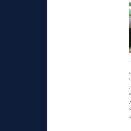
N
O
A
d
A
c
P