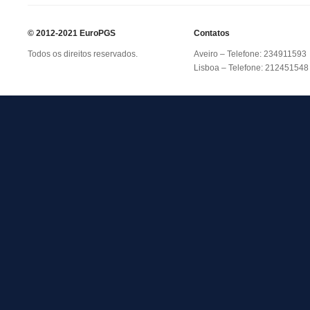
© 2012-2021 EuroPGS
Contatos
Todos os direitos reservados.
Aveiro – Telefone: 234911593
Lisboa – Telefone: 212451548