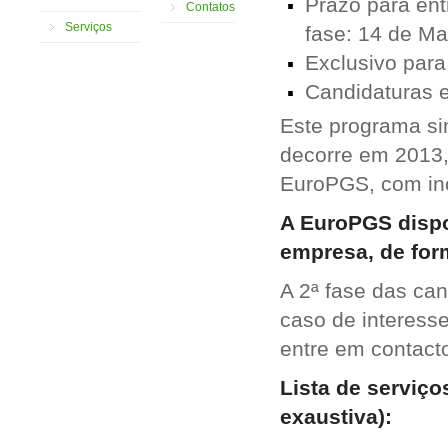
Prazo para ent
Contatos
Serviços
fase: 14 de Ma
Exclusivo par
Candidaturas 
Este programa sim
decorre em 2013, 
EuroPGS, com inc
A EuroPGS dispon
empresa, de form
A 2ª fase das ca
caso de interess
entre em contact
Lista de serviço
exaustiva):