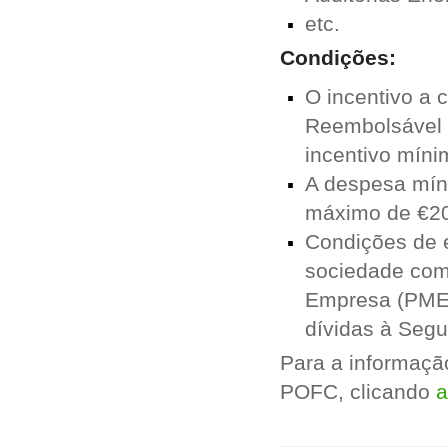
etc.
Condições:
O incentivo a 
Reembolsável d
incentivo míni
A despesa míni
máximo de €2
Condições de e
sociedade come
Empresa (PME);
dívidas à Segu
Para a informaçã
POFC, clicando
a